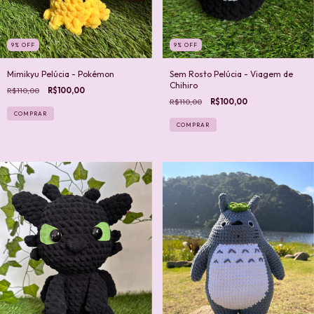
9
%
OFF
9
%
OFF
Mimikyu Pelúcia - Pokémon
Sem Rosto Pelúcia - Viagem de
Chihiro
R$110,00
R$100,00
R$110,00
R$100,00