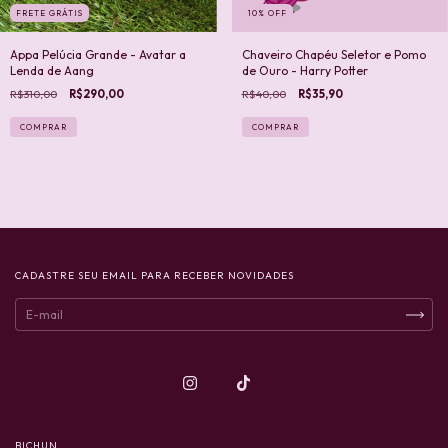
FRETE GRÁTIS
10
%
OFF
Appa Pelúcia Grande - Avatar a
Chaveiro Chapéu Seletor e Pomo
Lenda de Aang
de Ouro - Harry Potter
R$310,00
R$290,00
R$40,00
R$35,90
COMPRAR
CADASTRE SEU EMAIL PARA RECEBER NOVIDADES
BICHUN