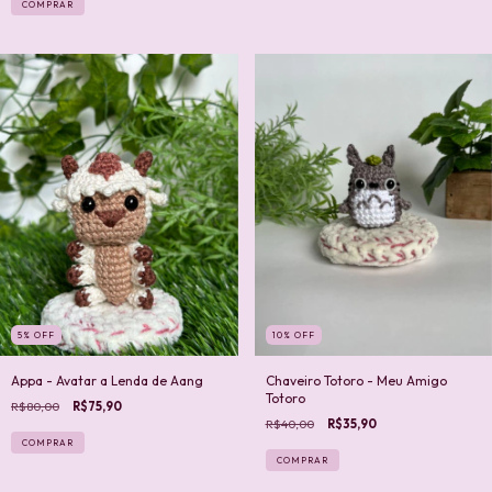
COMPRAR
5
%
OFF
10
%
OFF
Appa - Avatar a Lenda de Aang
Chaveiro Totoro - Meu Amigo
Totoro
R$80,00
R$75,90
R$40,00
R$35,90