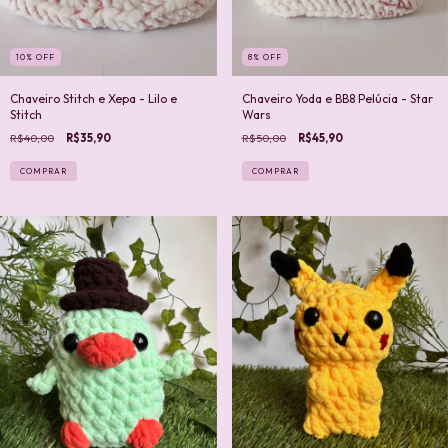
10
%
OFF
8
%
OFF
Chaveiro Stitch e Xepa - Lilo e
Chaveiro Yoda e BB8 Pelúcia - Star
Stitch
Wars
R$40,00
R$35,90
R$50,00
R$45,90
COMPRAR
COMPRAR