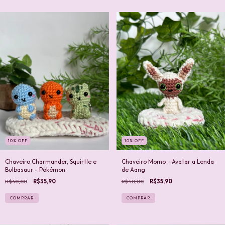
10
%
OFF
10
%
OFF
Chaveiro Charmander, Squirtle e
Chaveiro Momo - Avatar a Lenda
Bulbasaur - Pokémon
de Aang
R$40,00
R$35,90
R$40,00
R$35,90
COMPRAR