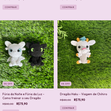
COMPRAR
5
%
OFF
5
%
OFF
Fúria da Noite e Fúria da Luz -
Dragão Haku - Viagem de Chihiro
Como treinar o seu Dragão
R$80,00
R$75,90
R$80,00
R$75,90