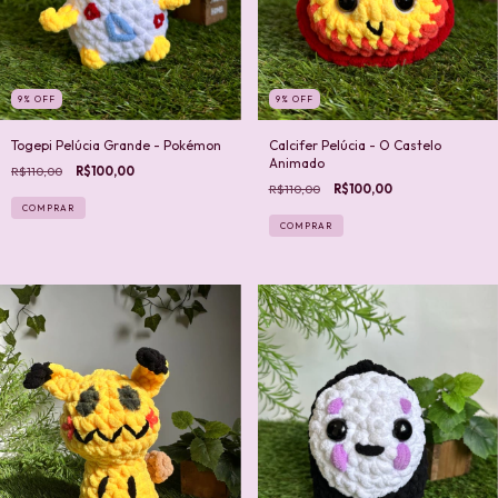
9
%
OFF
9
%
OFF
Togepi Pelúcia Grande - Pokémon
Calcifer Pelúcia - O Castelo
Animado
R$110,00
R$100,00
R$110,00
R$100,00