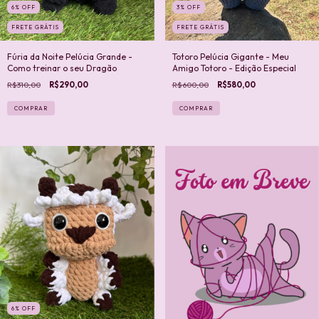
6
%
OFF
3
%
OFF
FRETE GRÁTIS
FRETE GRÁTIS
Fúria da Noite Pelúcia Grande -
Totoro Pelúcia Gigante - Meu
Como treinar o seu Dragão
Amigo Totoro - Edição Especial
R$310,00
R$290,00
R$600,00
R$580,00
6
%
OFF