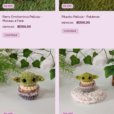
9
%
OFF
9
%
OFF
Perry Ornitorrinco Pelúcia -
Pikachu Pelúcia - Pokémon
Phineas e Ferb
R$110,00
R$100,00
R$110,00
R$100,00
8
%
OFF
10
%
OFF