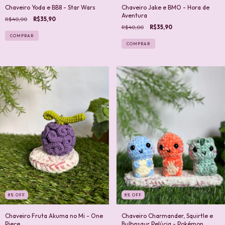
Chaveiro Yoda e BB8 - Star Wars
Chaveiro Jake e BMO - Hora de
Aventura
R$40,00
R$35,90
R$40,00
R$35,90
COMPRAR
COMPRAR
8
%
OFF
8
%
OFF
Chaveiro Fruta Akuma no Mi - One
Chaveiro Charmander, Squirtle e
Piece
Bulbasaur Pelúcia - Pokémon