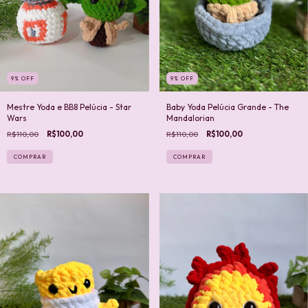
9
%
OFF
9
%
OFF
Mestre Yoda e BB8 Pelúcia - Star
Baby Yoda Pelúcia Grande - The
Wars
Mandalorian
R$110,00
R$100,00
R$110,00
R$100,00
COMPRAR