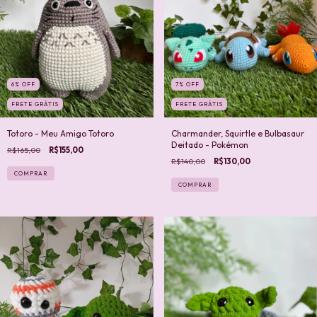
6
%
OFF
7
%
OFF
FRETE GRÁTIS
FRETE GRÁTIS
Totoro - Meu Amigo Totoro
Charmander, Squirtle e Bulbasaur
Deitado - Pokémon
R$165,00
R$155,00
R$140,00
R$130,00
COMPRAR