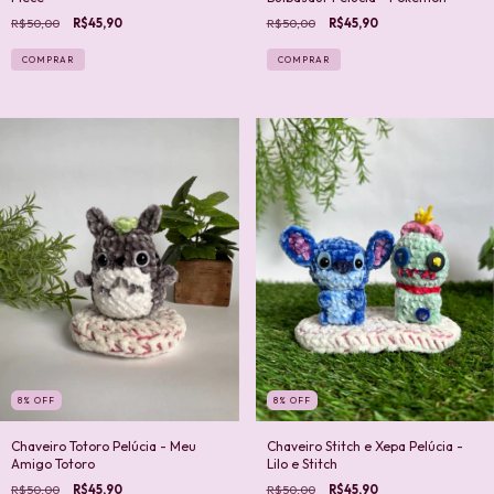
R$50,00
R$45,90
R$50,00
R$45,90
COMPRAR
8
%
OFF
8
%
OFF
Chaveiro Totoro Pelúcia - Meu
Chaveiro Stitch e Xepa Pelúcia -
Amigo Totoro
Lilo e Stitch
R$50,00
R$45,90
R$50,00
R$45,90