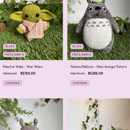
7
%
OFF
7
%
OFF
FRETE GRÁTIS
FRETE GRÁTIS
Mestre Yoda - Star Wars
Totoro Pelúcia - Meu Amigo Totoro
R$140,00
R$130,00
R$275,00
R$255,00