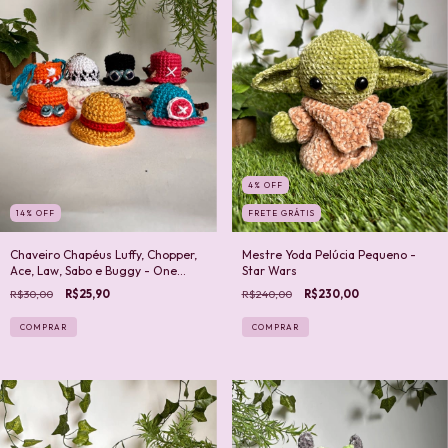
4
%
OFF
14
%
OFF
FRETE GRÁTIS
Chaveiro Chapéus Luffy, Chopper,
Mestre Yoda Pelúcia Pequeno -
Ace, Law, Sabo e Buggy - One
Star Wars
Piece
R$30,00
R$25,90
R$240,00
R$230,00
COMPRAR