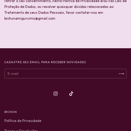
retirar o seu consentimento, nesta Política de Privacidade e/ou nas Leis de
Proteção de Dados, ou resolver quaisquer dúvidas relacionadas ao
Tratamento de seus Dados Pessoais, favor contatar-nos em
bichunamigurumis@gmail.com
CADASTRE SEU EMAIL PARA RECEBER NOVIDADES
BICHUN
Política de Privacidade
Trocas e Devoluções