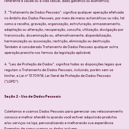
referente à saúde ou à vida sexual, dado genético ou biométrico;
3. "Tratamento de Dados Pessoais": significa qualquer operação efetuada
no âmbito dos Dados Pessoais, por meio de meios automáticos ou não, tal
como a recolha, gravação, organização, estruturação, armazenamento,
adaptação ou alteração, recuperação, consulta, utilização, divulgação por
transmissão, disseminação ou, alternativamente, disponibilização,
harmonização ou associação, restrição, eliminação ou destruição.
Também é considerado Tratamento de Dados Pessoais qualquer outra
operação prevista nos termos da legislação aplicável;
4. "Leis de Proteção de Dados": significa todas as disposições legais que
regulam o Tratamento de Dados Pessoais, incluindo, porém sem se
limitar, a Lei nº 13.709/18, Lei Geral de Proteção de Dados Pessoais
("LGPD").
Seção 2 - Uso de Dados Pessoais
Coletamos e usamos Dados Pessoais para gerenciar seu relacionamento
conosco e melhor atendê-lo quando você estiver adquirindo produtos
e/ou serviços na loja, personalizando e melhorando sua experiência.
Exemplos de como usamos os dados incluem: