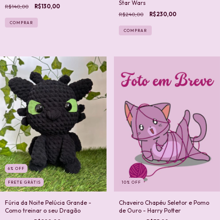
Star Wars
R$140,00
R$130,00
R$240,00
R$230,00
6
%
OFF
FRETE GRÁTIS
10
%
OFF
Fúria da Noite Pelúcia Grande -
Chaveiro Chapéu Seletor e Pomo
Como treinar o seu Dragão
de Ouro - Harry Potter