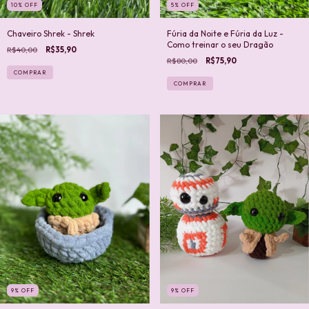
10
%
OFF
5
%
OFF
Chaveiro Shrek - Shrek
Fúria da Noite e Fúria da Luz -
Como treinar o seu Dragão
R$40,00
R$35,90
R$80,00
R$75,90
COMPRAR
9
%
OFF
9
%
OFF