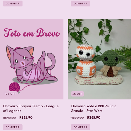
COMPRAR
10
%
OFF
6
%
OFF
Chaveiro Chapéu Teemo - League
Chaveiro Yoda e BB8 Pelúcia
of Legends
Grande - Star Wars
R$40,00
R$35,90
R$70,00
R$65,90
COMPRAR