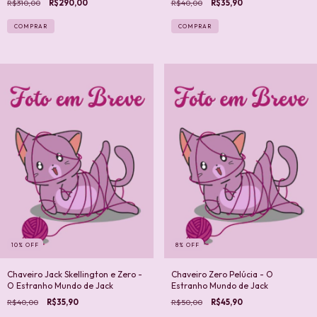
R$310,00
R$290,00
R$40,00
R$35,90
COMPRAR
10
%
OFF
8
%
OFF
Chaveiro Jack Skellington e Zero -
Chaveiro Zero Pelúcia - O
O Estranho Mundo de Jack
Estranho Mundo de Jack
R$40,00
R$35,90
R$50,00
R$45,90