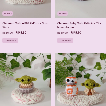
8
%
OFF
8
%
OFF
Chaveiro Yoda e BB8 Pelúcia - Star
Chaveiro Baby Yoda Pelúcia - The
Wars
Mandalorian
R$50,00
R$45,90
R$50,00
R$45,90
COMPRAR