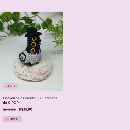
10
%
OFF
Chaveiro Passarinho - Guerreiras
do K-POP
R$40,00
R$35,90