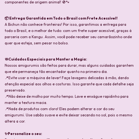
componentes de origem animal! 🚫🐾
📦 Entrega Garantida em Todo o Brasil com Frete Acessível!
A Bichun não conhece fronteiras! Por isso, garantimos a entrega para
todo o Brasil, e o melhor de tudo: com um frete super acessível, graças à
parceria com a Kangu. Assim, você pode receber seu camarãozinho onde
quer que esteja, sem pesar no bolso.
🧼Cuidados Especiais para Manter a Magia:
Nossos amigurumis são feitos para durar, mas alguns cuidados garantem
que ele permaneça tão encantador quanto no primeiro dia.
📍Evite usar a máquina de lavar! Faça lavagens delicadas à mão, dando
atenção especial aos olhos e costuras. Isso garante que cada detalhe seja
preservado.
📍Não deixe de molho por muito tempo. Lave e enxágue rapidinho para
manter a textura macia.
📍Nada de produtos com cloro! Eles podem alterar a cor do seu
amigurumi. Use sabão suave e evite deixar secando no sol, pois o mesmo
altera a cor.
✨Personalize o seu: