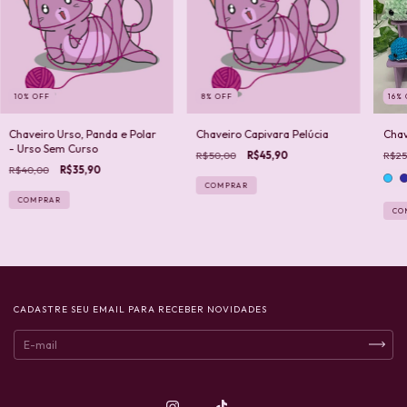
10
%
OFF
8
%
OFF
16
%
Chaveiro Urso, Panda e Polar
Chaveiro Capivara Pelúcia
Chav
- Urso Sem Curso
R$50,00
R$45,90
R$25
R$40,00
R$35,90
COMPRAR
CO
CADASTRE SEU EMAIL PARA RECEBER NOVIDADES