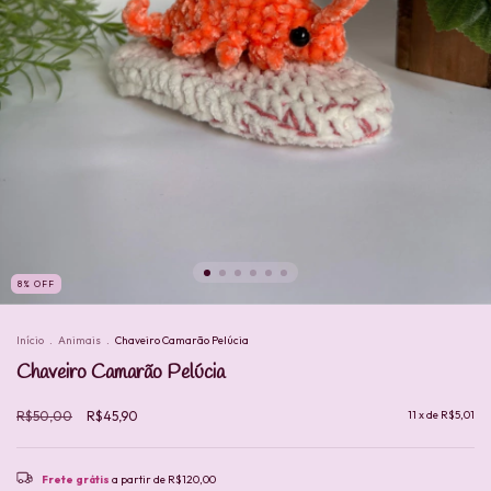
8
%
OFF
Início
.
Animais
.
Chaveiro Camarão Pelúcia
Chaveiro Camarão Pelúcia
R$50,00
R$45,90
11
x de
R$5,01
Frete grátis
a partir de
R$120,00