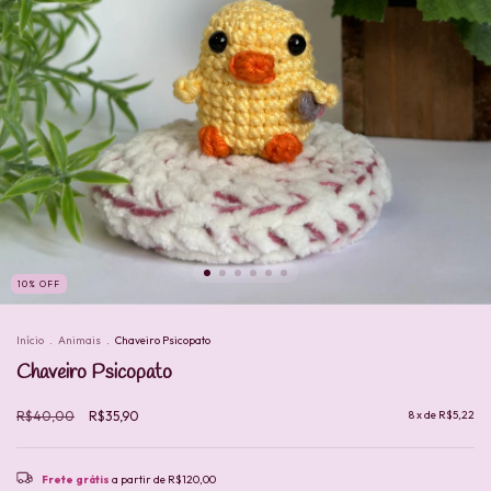
10
%
OFF
Início
.
Animais
.
Chaveiro Psicopato
Chaveiro Psicopato
R$40,00
R$35,90
8
x de
R$5,22
Frete grátis
a partir de
R$120,00