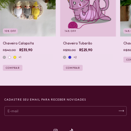
10
%
OFF
14
%
OFF
14
%
Chaveiro Calopsita
Chaveiro Tubarão
Chav
R$40,00
R$35,90
R$30,00
R$25,90
R$30
+1
+2
COMPRAR
COMPRAR
CADASTRE SEU EMAIL PARA RECEBER NOVIDADES