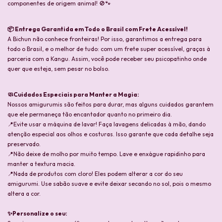
componentes de origem animal! 🚫🐾
📦 Entrega Garantida em Todo o Brasil com Frete Acessível!
A Bichun não conhece fronteiras! Por isso, garantimos a entrega para
todo o Brasil, e o melhor de tudo: com um frete super acessível, graças à
parceria com a Kangu. Assim, você pode receber seu psicopatinho onde
quer que esteja, sem pesar no bolso.
🧼Cuidados Especiais para Manter a Magia:
Nossos amigurumis são feitos para durar, mas alguns cuidados garantem
que ele permaneça tão encantador quanto no primeiro dia.
📍Evite usar a máquina de lavar! Faça lavagens delicadas à mão, dando
atenção especial aos olhos e costuras. Isso garante que cada detalhe seja
preservado.
📍Não deixe de molho por muito tempo. Lave e enxágue rapidinho para
manter a textura macia.
📍Nada de produtos com cloro! Eles podem alterar a cor do seu
amigurumi. Use sabão suave e evite deixar secando no sol, pois o mesmo
altera a cor.
✨Personalize o seu: